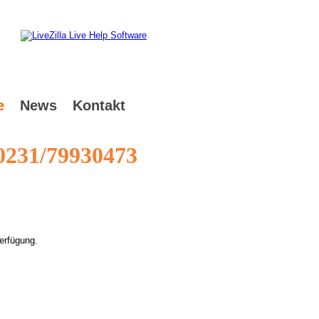
e
News
Kontakt
0231/79930473
erfügung.